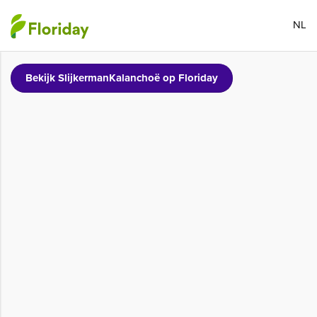
NL
Bekijk SlijkermanKalanchoë op Floriday